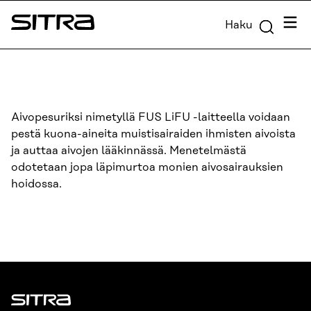
Siirry
Valik
Haku
suoraan
Sitra
sisältöön
↓
Aivopesuriksi nimetyllä FUS LiFU -laitteella voidaan
pestä kuona-aineita muistisairaiden ihmisten aivoista
ja auttaa aivojen lääkinnässä. Menetelmästä
odotetaan jopa läpimurtoa monien aivosairauksien
hoidossa.
Sitra