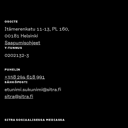
OSOITE
Itämerenkatu 11-13, PL 160,
00181 Helsinki
Saapumisohjeet
Y-TUNNUS
0202132-3
PUHELIN
+358 294 618 991
SÄHKÖPOSTI
etunimi.sukunimi@sitra.fi
sitra@sitra.fi
SITRA SOSIAALISESSA MEDIASSA