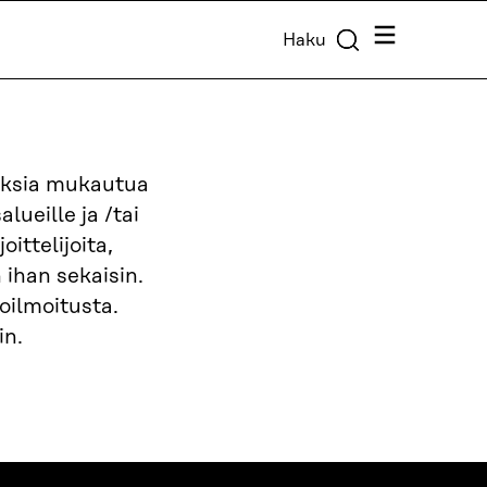
Valikko
Haku
euksia mukautua
ueille ja /tai
ittelijoita,
 ihan sekaisin.
oilmoitusta.
in.