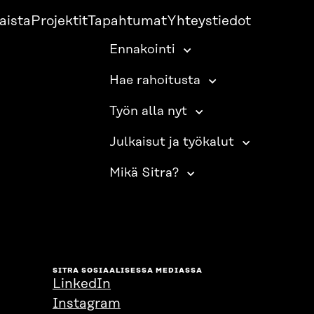
aista
Projektit
Tapahtumat
Yhteystiedot
Ennakointi
Hae rahoitusta
Työn alla nyt
Julkaisut ja työkalut
Mikä Sitra?
SITRA SOSIAALISESSA MEDIASSA
LinkedIn
Instagram