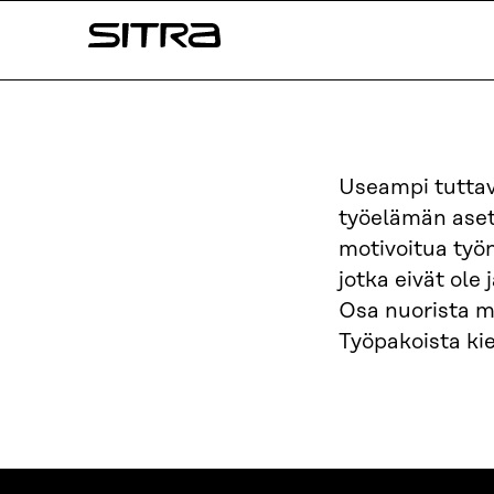
Siirry
Sitra
suoraan
sisältöön
↓
Useampi tuttav
työelämän aset
motivoitua työn
jotka eivät ole
Osa nuorista m
Työpakoista kie