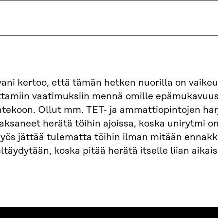
ani kertoo, että tämän hetken nuorilla on vaik
tamiin vaatimuksiin mennä omille epämukavuusal
tekoon. Ollut mm. TET- ja ammattiopintojen harjo
 jaksaneet herätä töihin ajoissa, koska unirytmi on
yös jättää tulematta töihin ilman mitään ennakk
ltäydytään, koska pitää herätä itselle liian aikais