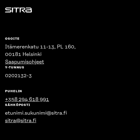
Sitra
OSOITE
Itämerenkatu 11-13, PL 160,
00181 Helsinki
Saapumisohjeet
Y-TUNNUS
0202132-3
PUHELIN
+358 294 618 991
SÄHKÖPOSTI
etunimi.sukunimi@sitra.fi
sitra@sitra.fi