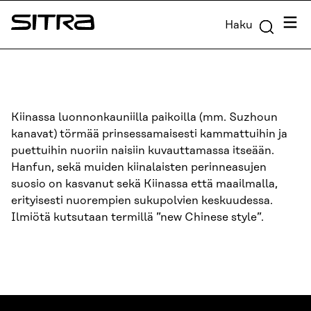
Siirry
Valik
Haku
suoraan
Sitra
sisältöön
↓
Kiinassa luonnonkauniilla paikoilla (mm. Suzhoun
kanavat) törmää prinsessamaisesti kammattuihin ja
puettuihin nuoriin naisiin kuvauttamassa itseään.
Hanfun, sekä muiden kiinalaisten perinneasujen
suosio on kasvanut sekä Kiinassa että maailmalla,
erityisesti nuorempien sukupolvien keskuudessa.
Ilmiötä kutsutaan termillä ”new Chinese style”.