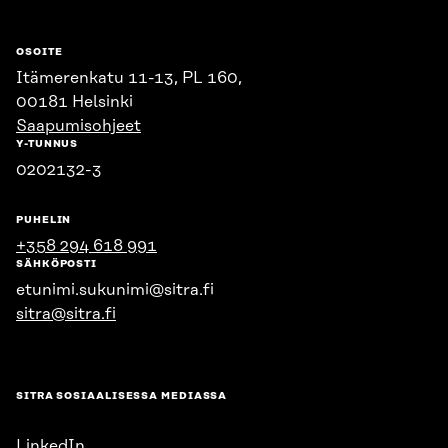
OSOITE
Itämerenkatu 11-13, PL 160,
00181 Helsinki
Saapumisohjeet
Y-TUNNUS
0202132-3
PUHELIN
+358 294 618 991
SÄHKÖPOSTI
etunimi.sukunimi@sitra.fi
sitra@sitra.fi
SITRA SOSIAALISESSA MEDIASSA
LinkedIn