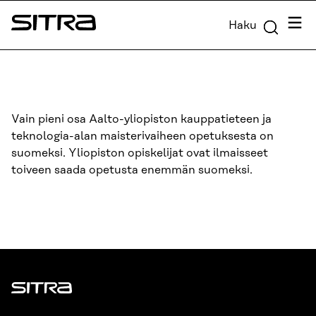
Siirry
Valik
Haku
suoraan
Sitra
sisältöön
↓
Vain pieni osa Aalto-yliopiston kauppatieteen ja
teknologia-alan maisterivaiheen opetuksesta on
suomeksi. Yliopiston opiskelijat ovat ilmaisseet
toiveen saada opetusta enemmän suomeksi.
Sitra