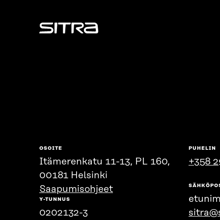
Sitra
OSOITE
PUHELIN
Itämerenkatu 11-13, PL 160,
+358 2
00181 Helsinki
SÄHKÖPO
Saapumisohjeet
etunim
Y-TUNNUS
0202132-3
sitra@s