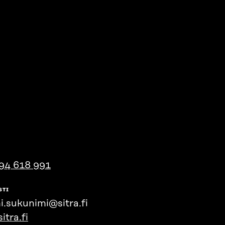
94 618 991
STI
i.sukunimi@sitra.fi
itra.fi