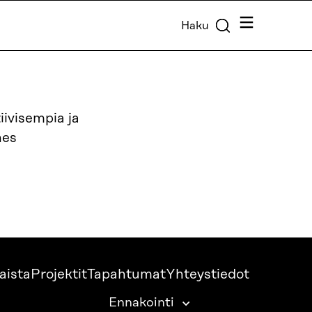
Valikko
Haku
ivisempia ja
hes
aista
Projektit
Tapahtumat
Yhteystiedot
Ennakointi