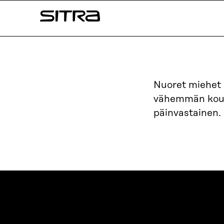
Siirry
Sitra
suoraan
sisältöön
↓
Nuoret miehet 
vähemmän koulut
päinvastainen.