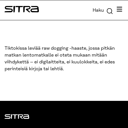
Siirry
Valik
Haku
suoraan
Sitra
sisältöön
↓
Tiktokissa leviää raw dogging -haaste, jossa pitkän
matkan lentomatkalle ei oteta mukaan mitään
viihdykettä – ei digilaitteita, ei kuulokkeita, ei edes
perinteisiä kirjoja tai lehtiä.
Sitra