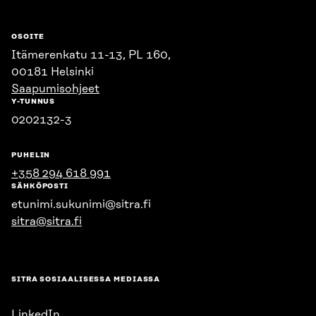
OSOITE
Itämerenkatu 11-13, PL 160,
00181 Helsinki
Saapumisohjeet
Y-TUNNUS
0202132-3
PUHELIN
+358 294 618 991
SÄHKÖPOSTI
etunimi.sukunimi@sitra.fi
sitra@sitra.fi
SITRA SOSIAALISESSA MEDIASSA
LinkedIn