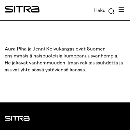
Siirry
Valik
Haku
suoraan
Sitra
sisältöön
↓
Aura Piha ja Jenni Koivukangas ovat Suomen
ensimmäisiä naispuoleisia kumppanuusvanhempia.
He jakavat vanhemmuuden ilman rakkaussuhdetta ja
asuvat yhteisössä ystäviensä kanssa.
Sitra