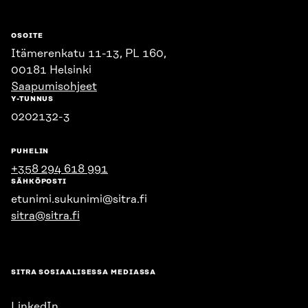
OSOITE
Itämerenkatu 11-13, PL 160,
00181 Helsinki
Saapumisohjeet
Y-TUNNUS
0202132-3
PUHELIN
+358 294 618 991
SÄHKÖPOSTI
etunimi.sukunimi@sitra.fi
sitra@sitra.fi
SITRA SOSIAALISESSA MEDIASSA
LinkedIn