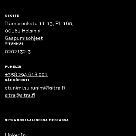
OSOITE
Itämerenkatu 11-13, PL 160,
00181 Helsinki
Saapumisohjeet
Y-TUNNUS
0202132-3
PUHELIN
+358 294 618 991
SÄHKÖPOSTI
etunimi.sukunimi@sitra.fi
sitra@sitra.fi
SITRA SOSIAALISESSA MEDIASSA
LinkedIn