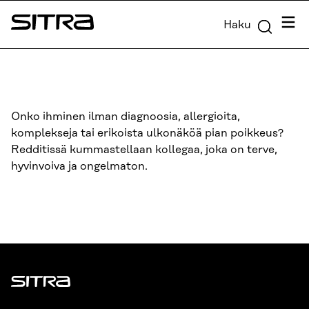
Siirry
Valik
Haku
suoraan
Sitra
sisältöön
↓
Onko ihminen ilman diagnoosia, allergioita,
komplekseja tai erikoista ulkonäköä pian poikkeus?
Redditissä kummastellaan kollegaa, joka on terve,
hyvinvoiva ja ongelmaton.
Sitra