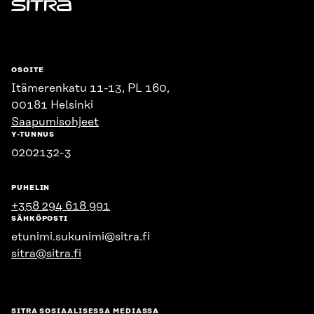
Sitra
OSOITE
Itämerenkatu 11-13, PL 160,
00181 Helsinki
Saapumisohjeet
Y-TUNNUS
0202132-3
PUHELIN
+358 294 618 991
SÄHKÖPOSTI
etunimi.sukunimi@sitra.fi
sitra@sitra.fi
SITRA SOSIAALISESSA MEDIASSA