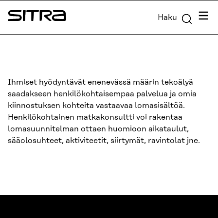
Siirry
Valik
Haku
suoraan
Sitra
sisältöön
↓
Ihmiset hyödyntävät enenevässä määrin tekoälyä
saadakseen henkilökohtaisempaa palvelua ja omia
kiinnostuksen kohteita vastaavaa lomasisältöä.
Henkilökohtainen matkakonsultti voi rakentaa
lomasuunnitelman ottaen huomioon aikataulut,
sääolosuhteet, aktiviteetit, siirtymät, ravintolat jne.