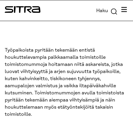
Siirry
Valik
Haku
suoraan
Sitra
sisältöön
↓
Työpaikoista pyritään tekemään entistä
houkuttelevampia palkkaamalla toimistoille
toimistomummoja hoitamaan niitä askareista, jotka
luovat viihtyisyyttä ja arjen sujuvuutta työpaikoille,
kuten kahvinkeitto, tiskikoneen tyhjennys,
aamupalojen valmistus ja vaikka iltapäiväkahville
kutsuminen. Toimistomummojen avulla toimistoista
pyritään tekemään aiempaa viihtyisämpiä ja näin
houkuttelemaan myös etätyöntekijöitä takaisin
toimistoille.