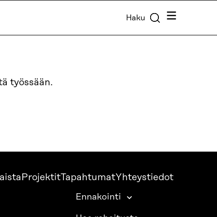
Valikko
Haku
tä työssään.
aista
Projektit
Tapahtumat
Yhteystiedot
Ennakointi