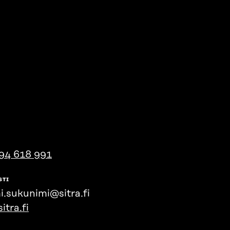
94 618 991
STI
i.sukunimi@sitra.fi
itra.fi