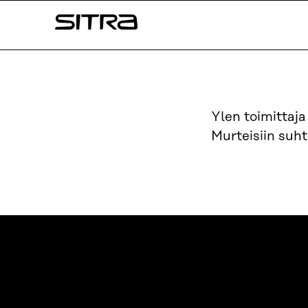
Siirry
Sitra
suoraan
sisältöön
↓
Ylen toimittaja
Murteisiin suht