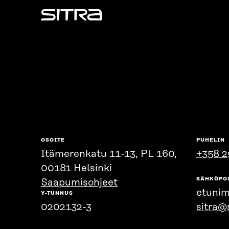
Sitra
OSOITE
PUHELIN
Itämerenkatu 11-13, PL 160,
+358 2
00181 Helsinki
SÄHKÖPO
Saapumisohjeet
etunim
Y-TUNNUS
0202132-3
sitra@s