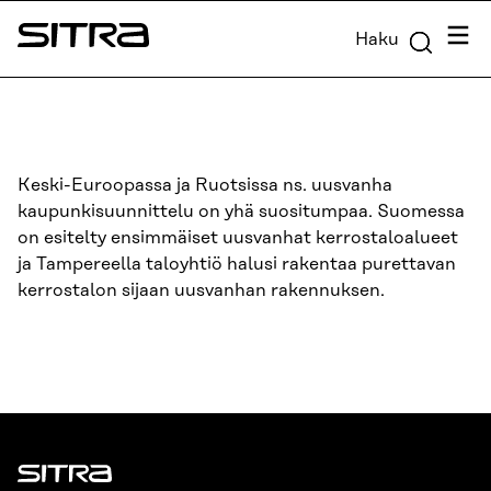
Siirry
Valik
Haku
suoraan
Sitra
sisältöön
↓
Keski-Euroopassa ja Ruotsissa ns. uusvanha
kaupunkisuunnittelu on yhä suositumpaa. Suomessa
on esitelty ensimmäiset uusvanhat kerrostaloalueet
ja Tampereella taloyhtiö halusi rakentaa purettavan
kerrostalon sijaan uusvanhan rakennuksen.
Sitra