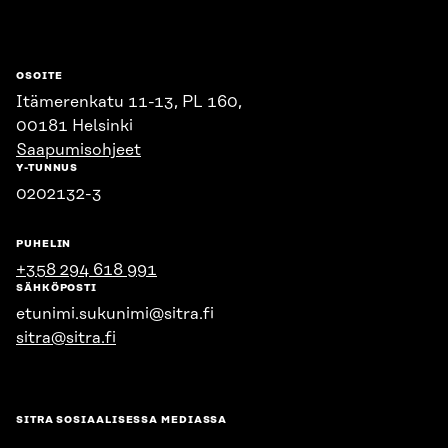
OSOITE
Itämerenkatu 11-13, PL 160,
00181 Helsinki
Saapumisohjeet
Y-TUNNUS
0202132-3
PUHELIN
+358 294 618 991
SÄHKÖPOSTI
etunimi.sukunimi@sitra.fi
sitra@sitra.fi
SITRA SOSIAALISESSA MEDIASSA