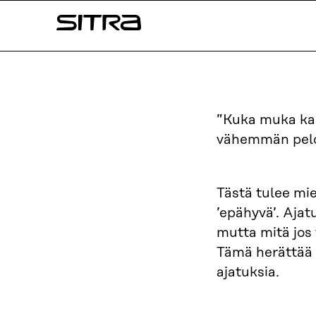
Siirry
Sitra
suoraan
sisältöön
↓
”Kuka muka ka
vähemmän pelo
Tästä tulee mie
’epähyvä’. Aja
mutta mitä jos
Tämä herättää a
ajatuksia.