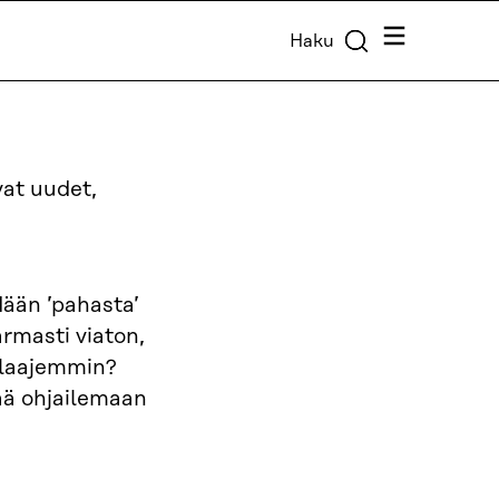
Valikko
Haku
at uudet,
dään ’pahasta’
rmasti viaton,
n laajemmin?
tää ohjailemaan