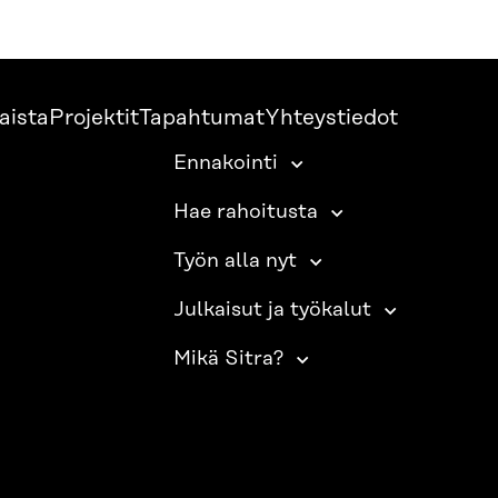
aista
Projektit
Tapahtumat
Yhteystiedot
Ennakointi
Hae rahoitusta
Työn alla nyt
Julkaisut ja työkalut
Mikä Sitra?