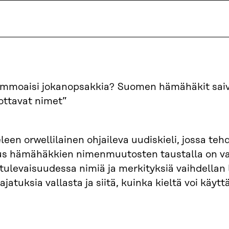
mmoaisi jokanopsakkia? Suomen hämähäkit saiv
ttavat nimet”
leen orwellilainen ohjaileva uudiskieli, jossa teh
tus hämähäkkien nimenmuutosten taustalla on va
 tulevaisuudessa nimiä ja merkityksiä vaihdella
jatuksia vallasta ja siitä, kuinka kieltä voi käyt