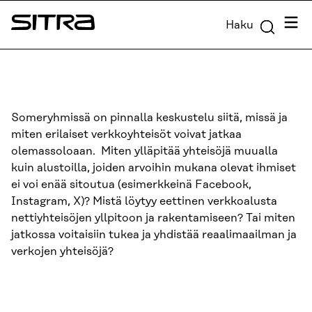
Siirry
Valik
Haku
suoraan
Sitra
sisältöön
↓
Someryhmissä on pinnalla keskustelu siitä, missä ja
miten erilaiset verkkoyhteisöt voivat jatkaa
olemassoloaan. Miten ylläpitää yhteisöjä muualla
kuin alustoilla, joiden arvoihin mukana olevat ihmiset
ei voi enää sitoutua (esimerkkeinä Facebook,
Instagram, X)? Mistä löytyy eettinen verkkoalusta
nettiyhteisöjen yllpitoon ja rakentamiseen? Tai miten
jatkossa voitaisiin tukea ja yhdistää reaalimaailman ja
verkojen yhteisöjä?