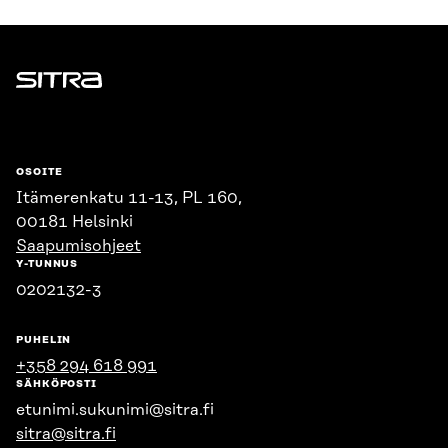
Sitra
OSOITE
Itämerenkatu 11-13, PL 160,
00181 Helsinki
Saapumisohjeet
Y-TUNNUS
0202132-3
PUHELIN
+358 294 618 991
SÄHKÖPOSTI
etunimi.sukunimi@sitra.fi
sitra@sitra.fi