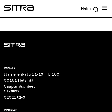
Siirry
Valik
Haku
suoraan
Sitra
sisältöön
↓
Sitra
OSOITE
Itämerenkatu 11-13, PL 160,
00181 Helsinki
Saapumisohjeet
Y-TUNNUS
0202132-3
PUHELIN