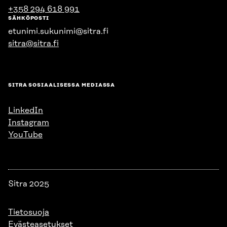
+358 294 618 991
SÄHKÖPOSTI
etunimi.sukunimi@sitra.fi
sitra@sitra.fi
SITRA SOSIAALISESSA MEDIASSA
LinkedIn
Instagram
YouTube
Sitra 2025
Tietosuoja
Evästeasetukset