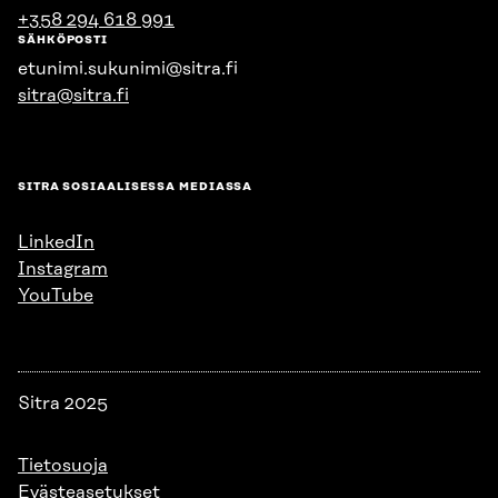
+358 294 618 991
SÄHKÖPOSTI
etunimi.sukunimi@sitra.fi
sitra@sitra.fi
SITRA SOSIAALISESSA MEDIASSA
LinkedIn
Instagram
YouTube
Sitra 2025
Tietosuoja
Evästeasetukset