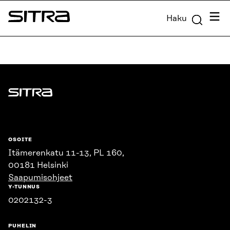
Siirry
Valik
Haku
suoraan
Sitra
sisältöön
↓
Sitra
OSOITE
Itämerenkatu 11-13, PL 160,
00181 Helsinki
Saapumisohjeet
Y-TUNNUS
0202132-3
PUHELIN