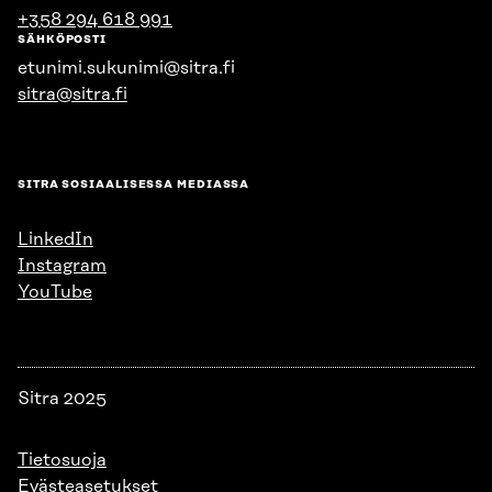
+358 294 618 991
SÄHKÖPOSTI
etunimi.sukunimi@sitra.fi
sitra@sitra.fi
SITRA SOSIAALISESSA MEDIASSA
LinkedIn
Instagram
YouTube
Sitra 2025
Tietosuoja
Evästeasetukset