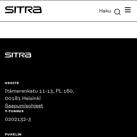
Siirry
Valik
Haku
suoraan
Sitra
sisältöön
↓
Sitra
OSOITE
Itämerenkatu 11-13, PL 160,
00181 Helsinki
Saapumisohjeet
Y-TUNNUS
0202132-3
PUHELIN