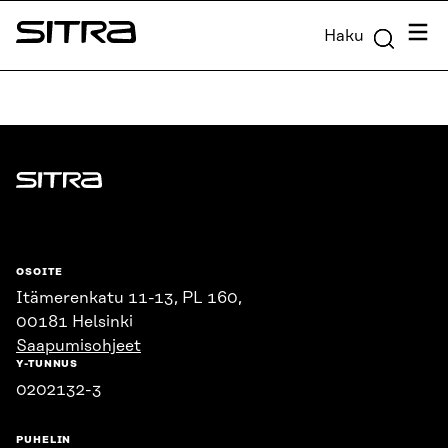
Siirry
Valik
Haku
suoraan
Sitra
sisältöön
↓
Sitra
OSOITE
Itämerenkatu 11-13, PL 160,
00181 Helsinki
Saapumisohjeet
Y-TUNNUS
0202132-3
PUHELIN