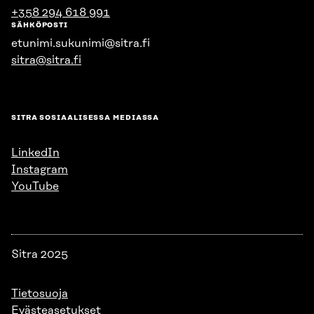
+358 294 618 991
SÄHKÖPOSTI
etunimi.sukunimi@sitra.fi
sitra@sitra.fi
SITRA SOSIAALISESSA MEDIASSA
LinkedIn
Instagram
YouTube
Sitra 2025
Tietosuoja
Evästeasetukset