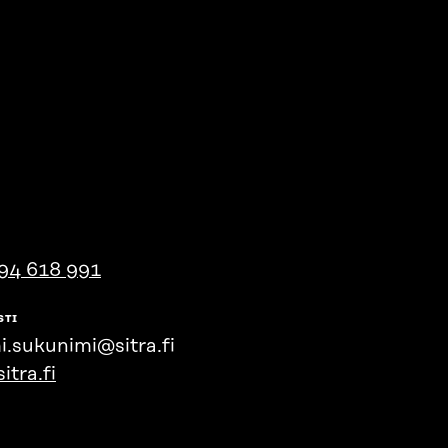
94 618 991
STI
i.sukunimi@sitra.fi
itra.fi