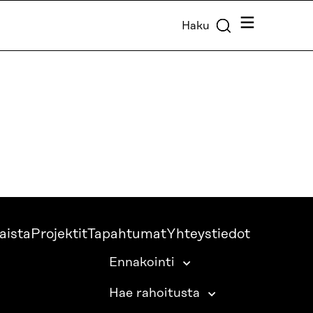
Valikko
Haku
aista
Projektit
Tapahtumat
Yhteystiedot
Ennakointi
Hae rahoitusta