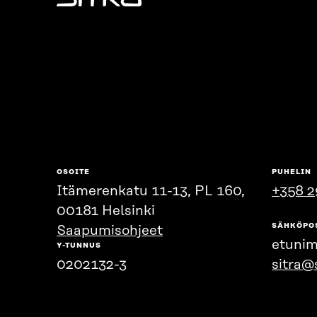
Sitra
OSOITE
PUHELIN
Itämerenkatu 11-13, PL 160,
+358 2
00181 Helsinki
SÄHKÖPO
Saapumisohjeet
etunim
Y-TUNNUS
0202132-3
sitra@s