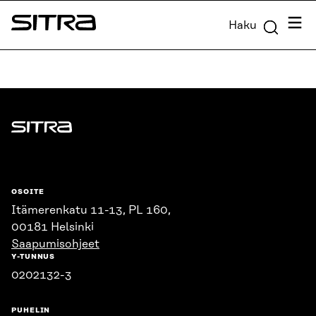
Siirry
Valik
Haku
suoraan
Sitra
sisältöön
↓
Sitra
OSOITE
Itämerenkatu 11-13, PL 160,
00181 Helsinki
Saapumisohjeet
Y-TUNNUS
0202132-3
PUHELIN