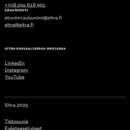
+358 294 618 991
SÄHKÖPOSTI
etunimi.sukunimi@sitra.fi
sitra@sitra.fi
SITRA SOSIAALISESSA MEDIASSA
LinkedIn
Instagram
YouTube
Sitra 2025
Tietosuoja
Evästeasetukset