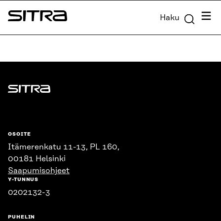
Siirry
Valik
Haku
suoraan
Sitra
sisältöön
↓
Sitra
OSOITE
Itämerenkatu 11-13, PL 160,
00181 Helsinki
Saapumisohjeet
Y-TUNNUS
0202132-3
PUHELIN