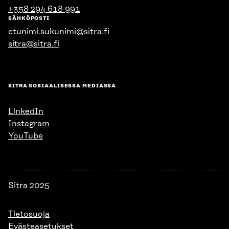
+358 294 618 991
SÄHKÖPOSTI
etunimi.sukunimi@sitra.fi
sitra@sitra.fi
SITRA SOSIAALISESSA MEDIASSA
LinkedIn
Instagram
YouTube
Sitra 2025
Tietosuoja
Evästeasetukset