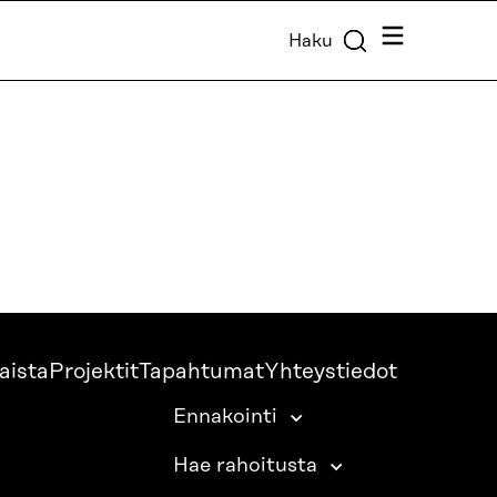
Valikko
Haku
aista
Projektit
Tapahtumat
Yhteystiedot
Ennakointi
Hae rahoitusta