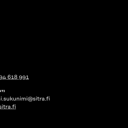
94 618 991
STI
i.sukunimi@sitra.fi
itra.fi