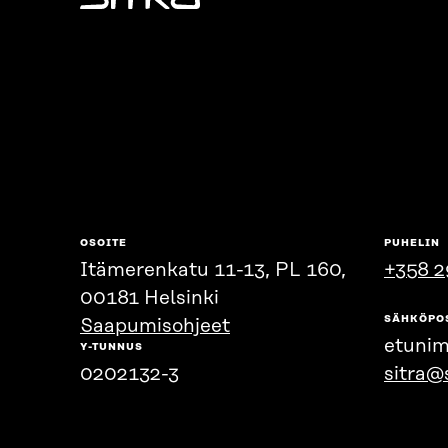
Sitra
OSOITE
PUHELIN
Itämerenkatu 11-13, PL 160,
+358 2
00181 Helsinki
SÄHKÖPO
Saapumisohjeet
etunim
Y-TUNNUS
0202132-3
sitra@s