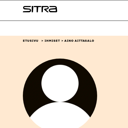
Siirry
Sitra
suoraan
sisältöön
↓
ETUSIVU
IHMISET
AINO AITTASALO