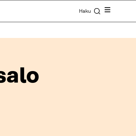
Valikko
Haku
salo