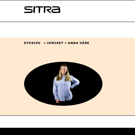
Siirry
Sitra
suoraan
sisältöön
↓
ETUSIVU
IHMISET
ANNA VÄRE