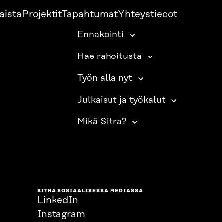
aista
Projektit
Tapahtumat
Yhteystiedot
Ennakointi
Hae rahoitusta
Työn alla nyt
Julkaisut ja työkalut
Mikä Sitra?
SITRA SOSIAALISESSA MEDIASSA
LinkedIn
Instagram