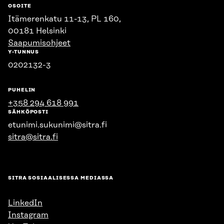
OSOITE
Itämerenkatu 11-13, PL 160,
00181 Helsinki
Saapumisohjeet
Y-TUNNUS
0202132-3
PUHELIN
+358 294 618 991
SÄHKÖPOSTI
etunimi.sukunimi@sitra.fi
sitra@sitra.fi
SITRA SOSIAALISESSA MEDIASSA
LinkedIn
Instagram