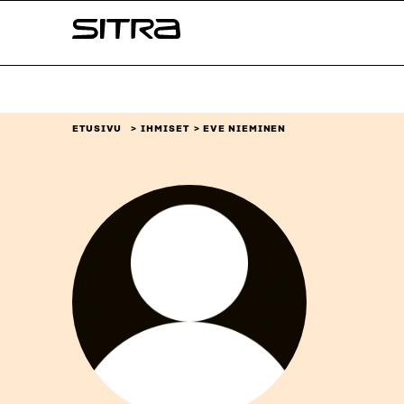
Siirry
Sitra
suoraan
sisältöön
↓
ETUSIVU
IHMISET
EVE NIEMINEN