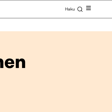
Valikko
Haku
nen