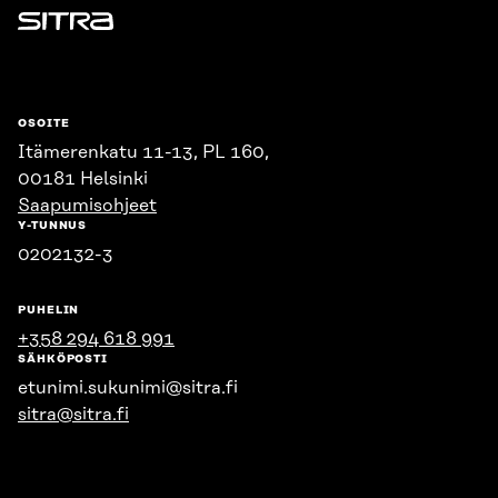
Sitra
OSOITE
Itämerenkatu 11-13, PL 160,
00181 Helsinki
Saapumisohjeet
Y-TUNNUS
0202132-3
PUHELIN
+358 294 618 991
SÄHKÖPOSTI
etunimi.sukunimi@sitra.fi
sitra@sitra.fi