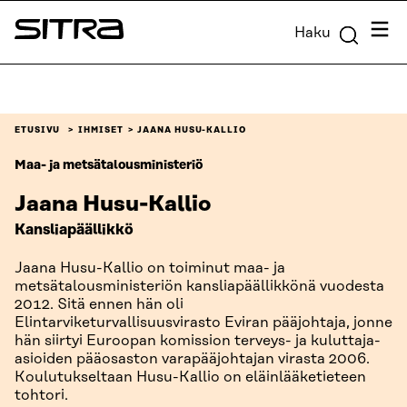
Siirry
Valik
Haku
suoraan
Sitra
sisältöön
↓
ETUSIVU
IHMISET
JAANA HUSU-KALLIO
Maa- ja metsätalousministeriö
Jaana Husu-Kallio
Kansliapäällikkö
Jaana Husu-Kallio on toiminut maa- ja
metsätalousministeriön kansliapäällikkönä vuodesta
2012. Sitä ennen hän oli
Elintarviketurvallisuusvirasto Eviran pääjohtaja, jonne
hän siirtyi Euroopan komission terveys- ja kuluttaja-
asioiden pääosaston varapääjohtajan virasta 2006.
Koulutukseltaan Husu-Kallio on eläinlääketieteen
tohtori.