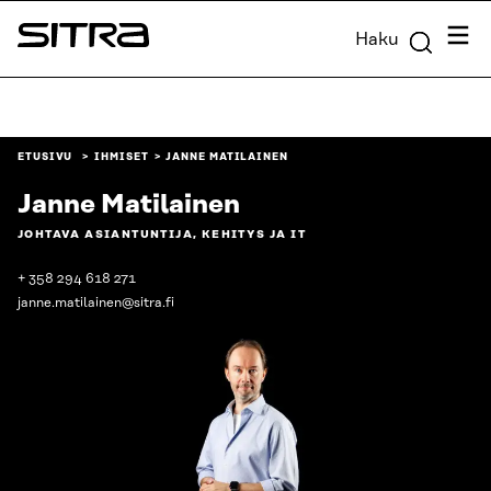
Siirry
Valik
Haku
suoraan
Sitra
sisältöön
↓
ETUSIVU
IHMISET
JANNE MATILAINEN
Janne Matilainen
JOHTAVA ASIANTUNTIJA, KEHITYS JA IT
+ 358 294 618 271
janne.matilainen@sitra.fi