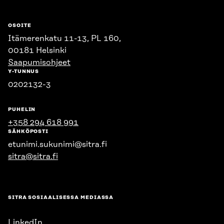
OSOITE
Itämerenkatu 11-13, PL 160,
00181 Helsinki
Saapumisohjeet
Y-TUNNUS
0202132-3
PUHELIN
+358 294 618 991
SÄHKÖPOSTI
etunimi.sukunimi@sitra.fi
sitra@sitra.fi
SITRA SOSIAALISESSA MEDIASSA
LinkedIn