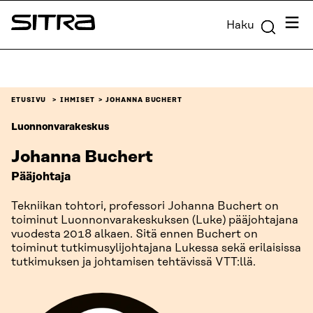
Siirry
Valik
Haku
suoraan
Sitra
sisältöön
↓
ETUSIVU
IHMISET
JOHANNA BUCHERT
Luonnonvarakeskus
Johanna Buchert
Pääjohtaja
Tekniikan tohtori, professori Johanna Buchert on
toiminut Luonnonvarakeskuksen (Luke) pääjohtajana
vuodesta 2018 alkaen. Sitä ennen Buchert on
toiminut tutkimusylijohtajana Lukessa sekä erilaisissa
tutkimuksen ja johtamisen tehtävissä VTT:llä.