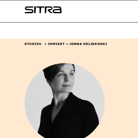
Siirry
Sitra
suoraan
sisältöön
↓
ETUSIVU
IHMISET
JONNA HELISKOSKI