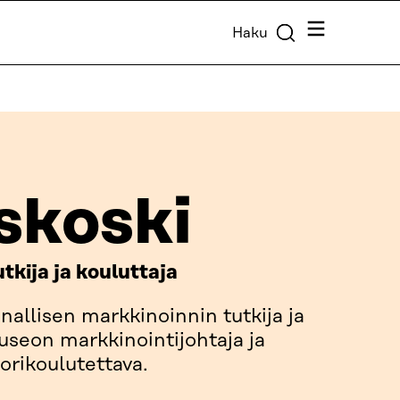
Valikko
Haku
skoski
tkija ja kouluttaja
nallisen markkinoinnin tutkija ja
seon markkinointijohtaja ja
rikoulutettava.