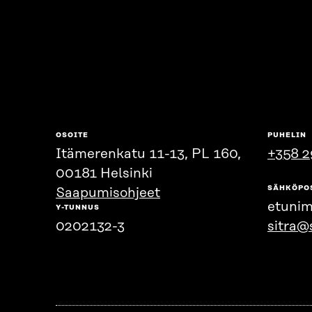
OSOITE
PUHELIN
Itämerenkatu 11-13, PL 160,
+358 2
00181 Helsinki
SÄHKÖPO
Saapumisohjeet
etunim
Y-TUNNUS
0202132-3
sitra@s