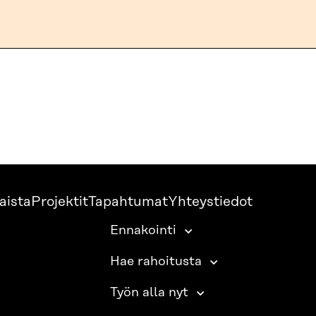
aista
Projektit
Tapahtumat
Yhteystiedot
Ennakointi
Hae rahoitusta
Työn alla nyt