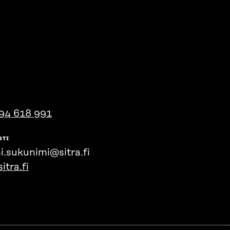
94 618 991
STI
i.sukunimi@sitra.fi
itra.fi