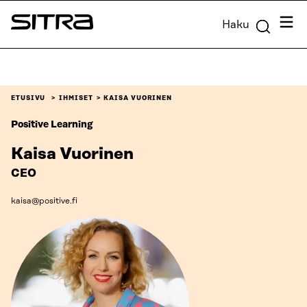
Siirry
Valik
Haku
suoraan
Sitra
sisältöön
↓
ETUSIVU
IHMISET
KAISA VUORINEN
Positive Learning
Kaisa Vuorinen
CEO
kaisa@positive.fi