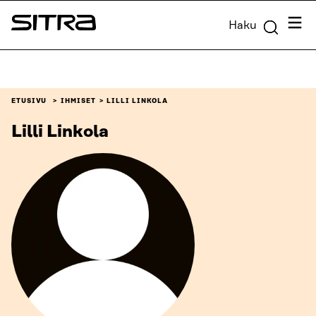
Siirry
Valik
Haku
suoraan
Sitra
sisältöön
↓
ETUSIVU
IHMISET
LILLI LINKOLA
Lilli Linkola