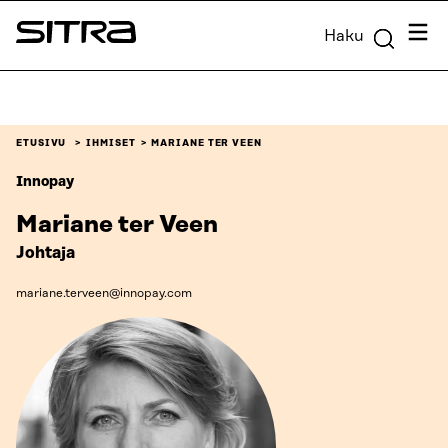
Siirry
Valik
Haku
suoraan
Sitra
sisältöön
↓
ETUSIVU
IHMISET
MARIANE TER VEEN
Innopay
Mariane ter Veen
Johtaja
mariane.terveen@innopay.com