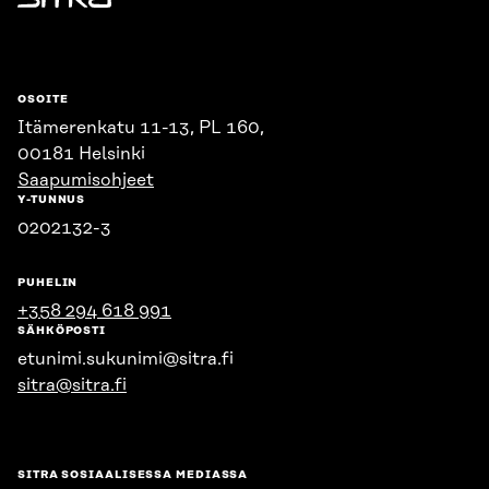
Sitra
OSOITE
Itämerenkatu 11-13, PL 160,
00181 Helsinki
Saapumisohjeet
Y-TUNNUS
0202132-3
PUHELIN
+358 294 618 991
SÄHKÖPOSTI
etunimi.sukunimi@sitra.fi
sitra@sitra.fi
SITRA SOSIAALISESSA MEDIASSA