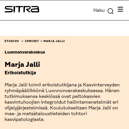
Siirry
Valik
Haku
suoraan
Sitra
sisältöön
↓
ETUSIVU
IHMISET
MARJA JALLI
Luonnonvarakeskus
Marja Jalli
Erikoistutkija
Marja Jalli toimii erikoistutkijana ja Kasvinterveyden
ryhmäpäällikkönä Luonnonvarakeskuksessa. Hänen
tutkimuksensa keskiössä ovat peltokasvien
kasvintuhoojien integroidut hallintamenetelmät eri
viljelyjärjestelmissä. Koulutukseltaan Marja Jalli on
maa- ja metsätaloustieteiden tohtori
kasvipatologiasta.