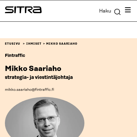
Siirry
Valik
Haku
suoraan
Sitra
sisältöön
↓
ETUSIVU
IHMISET
MIKKO SAARIAHO
Fintraffic
Mikko Saariaho
strategia- ja viestintäjohtaja
mikko.saariaho@fintraffic.fi