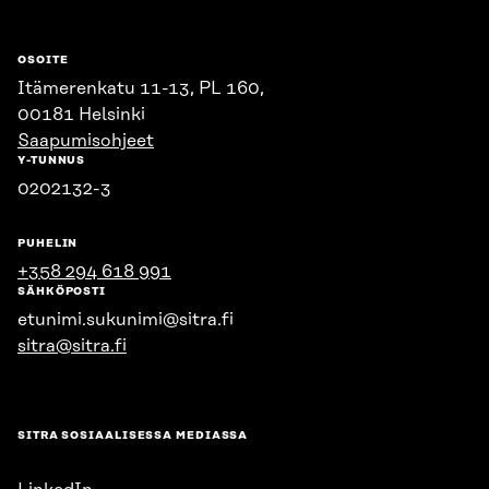
OSOITE
Itämerenkatu 11-13, PL 160,
00181 Helsinki
Saapumisohjeet
Y-TUNNUS
0202132-3
PUHELIN
+358 294 618 991
SÄHKÖPOSTI
etunimi.sukunimi@sitra.fi
sitra@sitra.fi
SITRA SOSIAALISESSA MEDIASSA