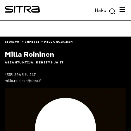
Siirry
Valik
Haku
suoraan
Sitra
sisältöön
↓
ETUSIVU
IHMISET
MILLA ROININEN
Milla Roininen
ASIANTUNTIJA, KEHITYS JA IT
+358 294 618 247
milla.roininen@sitra.fi