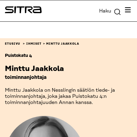
Siirry
Valik
Haku
suoraan
Sitra
sisältöön
↓
ETUSIVU
IHMISET
MINTTU JAAKKOLA
Puistokatu 4
Minttu Jaakkola
toiminnanjohtaja
Minttu Jaakkola on Nesslingin säätiön tiede- ja
toiminnanjohtaja, joka jakaa Puistokatu 4:n
toiminnanjohtajuuden Annan kanssa.