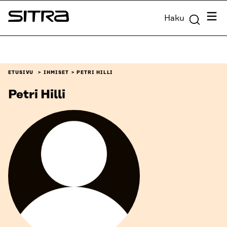
Siirry
Valik
Haku
suoraan
Sitra
sisältöön
↓
ETUSIVU
IHMISET
PETRI HILLI
Petri Hilli