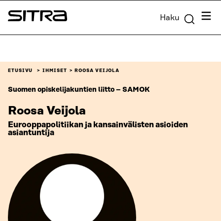
Siirry
Valik
Haku
suoraan
Sitra
sisältöön
↓
ETUSIVU
IHMISET
ROOSA VEIJOLA
Suomen opiskelijakuntien liitto – SAMOK
Roosa Veijola
Eurooppapolitiikan ja kansainvälisten asioiden
asiantuntija