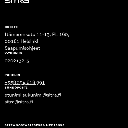
Sitra
OSOITE
Itämerenkatu 11-13, PL 160,
00181 Helsinki
Saapumisohjeet
Y-TUNNUS
0202132-3
PUHELIN
+358 294 618 991
SÄHKÖPOSTI
etunimi.sukunimi@sitra.fi
sitra@sitra.fi
SITRA SOSIAALISESSA MEDIASSA