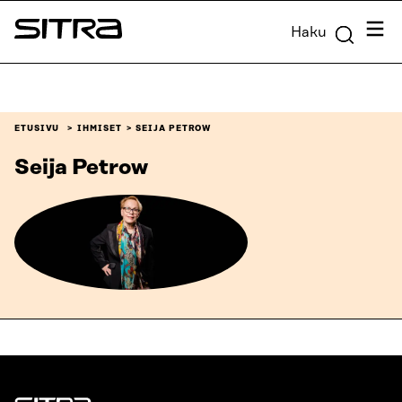
Siirry
Valik
Haku
suoraan
Sitra
sisältöön
↓
ETUSIVU
IHMISET
SEIJA PETROW
Seija Petrow