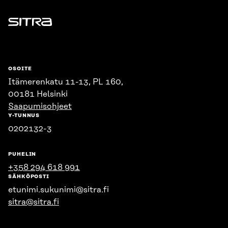
Sitra
OSOITE
Itämerenkatu 11-13, PL 160,
00181 Helsinki
Saapumisohjeet
Y-TUNNUS
0202132-3
PUHELIN
+358 294 618 991
SÄHKÖPOSTI
etunimi.sukunimi@sitra.fi
sitra@sitra.fi