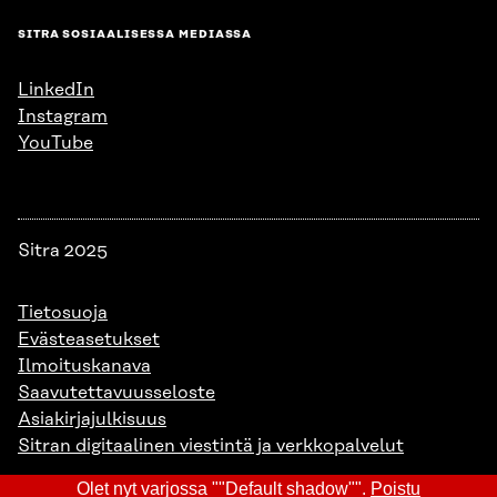
SITRA SOSIAALISESSA MEDIASSA
LinkedIn
Instagram
YouTube
Sitra 2025
Tietosuoja
Evästeasetukset
Ilmoituskanava
Saavutettavuusseloste
Asiakirjajulkisuus
Sitran digitaalinen viestintä ja verkkopalvelut
Olet nyt varjossa ""Default shadow"".
Poistu