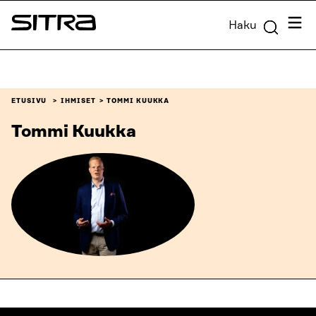
Siirry
Valik
Haku
suoraan
Sitra
sisältöön
↓
ETUSIVU
IHMISET
TOMMI KUUKKA
Tommi Kuukka