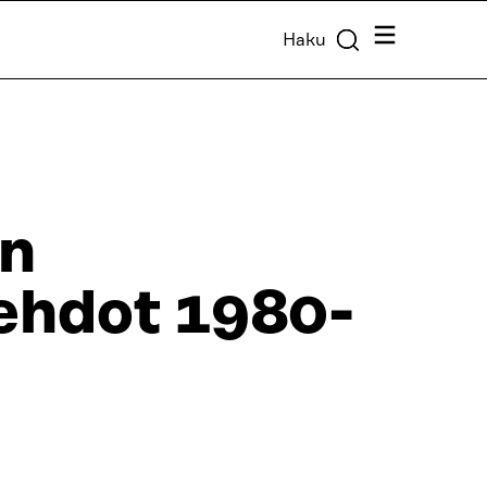
Valikko
Haku
ön
ehdot 1980-