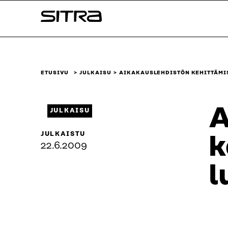
Siirry
Sitra
suoraan
sisältöön
↓
ETUSIVU
JULKAISU
AIKAKAUSLEHDISTÖN KEHITTÄMI
A
JULKAISU
JULKAISTU
k
22.6.2009
l