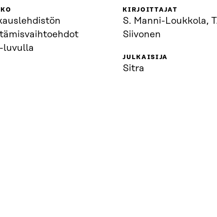
KKO
KIRJOITTAJAT
kauslehdistön
S. Manni-Loukkola, T
ttämisvaihtoehdot
Siivonen
-luvulla
JULKAISIJA
Sitra