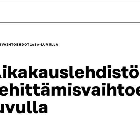
SVAIHTOEHDOT 1980-LUVULLA
ikakauslehdist
ehittämisvaihto
uvulla