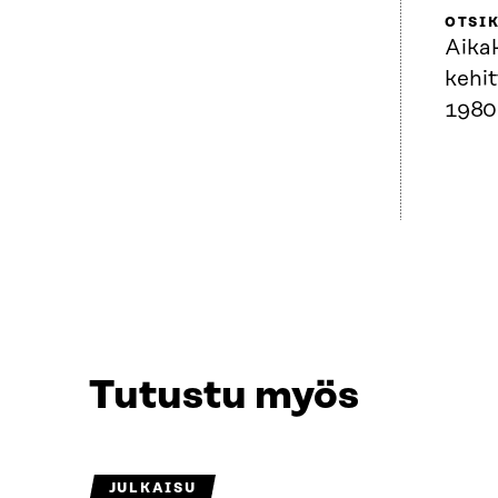
OTSI
Aika
kehi
1980
Tutustu myös
JULKAISU