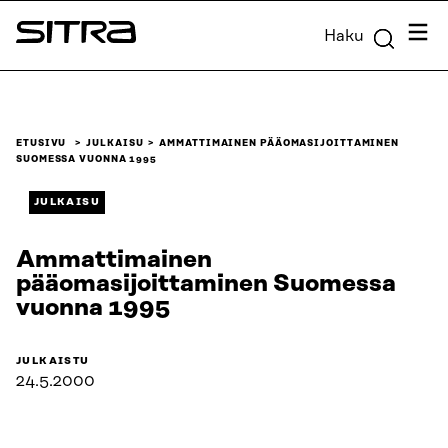
Siirry
Valik
Haku
suoraan
Sitra
sisältöön
↓
ETUSIVU
JULKAISU
AMMATTIMAINEN PÄÄOMASIJOITTAMINEN
SUOMESSA VUONNA 1995
JULKAISU
Ammattimainen
pääomasijoittaminen Suomessa
vuonna 1995
JULKAISTU
24.5.2000