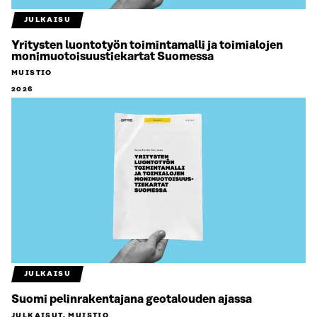
JULKAISU
Yritysten luontotyön toimintamalli ja toimialojen
monimuotoisuustiekartat Suomessa
MUISTIO
2026
JULKAISU
Suomi pelinrakentajana geotalouden ajassa
JULKAISUT, MUISTIO