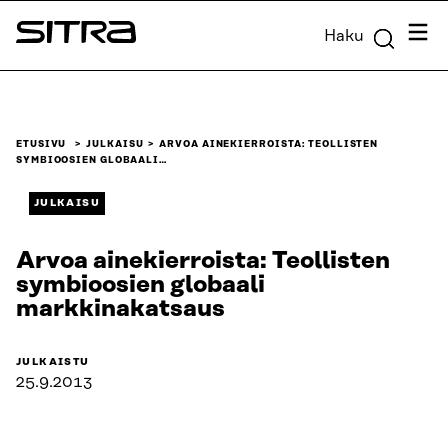
Siirry
Valik
Haku
suoraan
Sitra
sisältöön
↓
ETUSIVU
JULKAISU
ARVOA AINEKIERROISTA: TEOLLISTEN
SYMBIOOSIEN GLOBAALI…
JULKAISU
Arvoa ainekierroista: Teollisten
symbioosien globaali
markkinakatsaus
JULKAISTU
25.9.2013