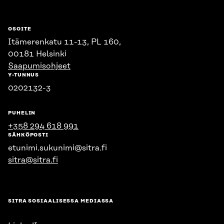
OSOITE
Itämerenkatu 11-13, PL 160,
00181 Helsinki
Saapumisohjeet
Y-TUNNUS
0202132-3
PUHELIN
+358 294 618 991
SÄHKÖPOSTI
etunimi.sukunimi@sitra.fi
sitra@sitra.fi
SITRA SOSIAALISESSA MEDIASSA