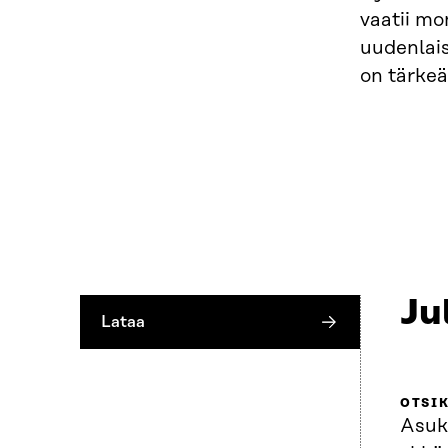
vaatii mon
uudenlais
on tärke
Ju
Lataa
OTSI
Asuk