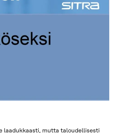
e laadukkaasti, mutta taloudellisesti