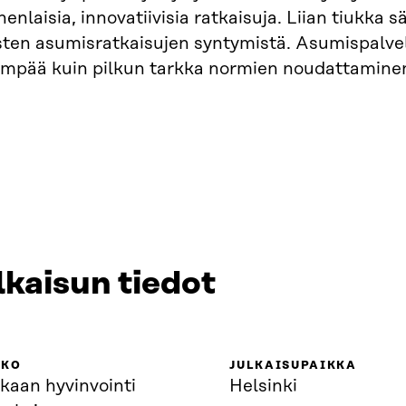
enlaisia, innovatiivisia ratkaisuja. Liian tiukka 
ten asumisratkaisujen syntymistä. Asumispalvel
ämpää kuin pilkun tarkka normien noudattamine
lkaisun tiedot
KKO
JULKAISUPAIKKA
kaan hyvinvointi
Helsinki