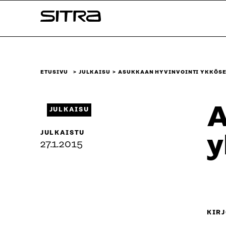
Siirry
Sitra
suoraan
sisältöön
↓
ETUSIVU
JULKAISU
ASUKKAAN HYVINVOINTI YKKÖSE
A
JULKAISU
JULKAISTU
y
27.1.2015
KIRJ