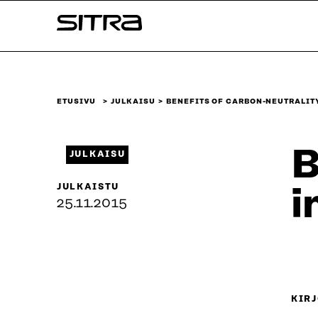
Siirry
Sitra
suoraan
sisältöön
↓
ETUSIVU
JULKAISU
BENEFITS OF CARBON-NEUTRALITY
B
JULKAISU
JULKAISTU
i
25.11.2015
KIRJ