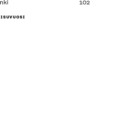
nki
102
AISUVUOSI