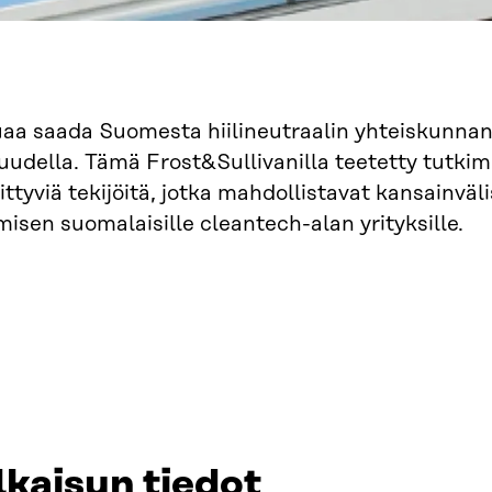
uaa saada Suomesta hiilineutraalin yhteiskunnan
suudella. Tämä Frost&Sullivanilla teetetty tutki
 liittyviä tekijöitä, jotka mahdollistavat kansainv
imisen suomalaisille cleantech-alan yrityksille.
lkaisun tiedot