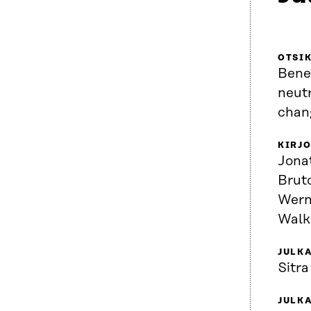
OTSI
Benef
neutr
chan
KIRJO
Jona
Brut
Werni
Walke
JULKA
Sitra
JULK