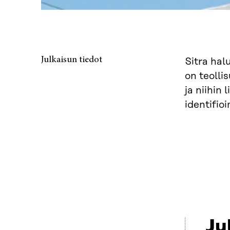
Julkaisun tiedot
Sitra hal
on teolli
ja niihin
identifio
Ju