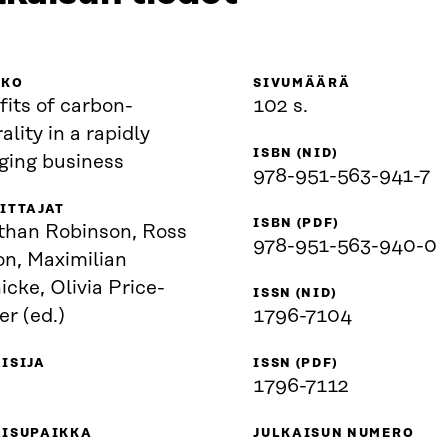
KKO
SIVUMÄÄRÄ
its of carbon-
102 s.
ality in a rapidly
ISBN (NID)
ging business
978-951-563-941-7
ITTAJAT
ISBN (PDF)
than Robinson, Ross
978-951-563-940-0
on, Maximilian
cke, Olivia Price-
ISSN (NID)
r (ed.)
1796-7104
ISIJA
ISSN (PDF)
1796-7112
AISUPAIKKA
JULKAISUN NUMERO