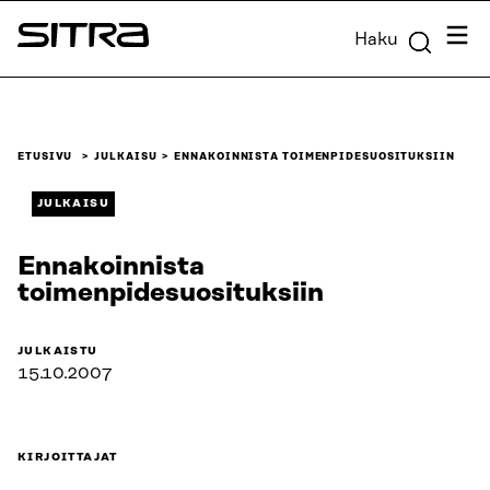
Siirry
Valik
Haku
suoraan
Sitra
sisältöön
↓
ETUSIVU
JULKAISU
ENNAKOINNISTA TOIMENPIDESUOSITUKSIIN
JULKAISU
Ennakoinnista
toimenpidesuosituksiin
JULKAISTU
15.10.2007
KIRJOITTAJAT