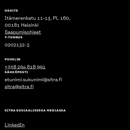
OSOITE
Itämerenkatu 11-13, PL 160,
00181 Helsinki
Saapumisohjeet
Y-TUNNUS
0202132-3
PUHELIN
+358 294 618 991
SÄHKÖPOSTI
etunimi.sukunimi@sitra.fi
sitra@sitra.fi
SITRA SOSIAALISESSA MEDIASSA
LinkedIn