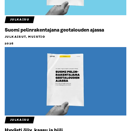
JULKAISU
Suomi pelinrakentajana geotalouden ajassa
JULKAISUT, MUISTIO
2026
JULKAISU
Hyvästi öljy, kaasu ja hiili