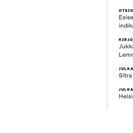
OTSI
Esise
indik
KIRJO
Jukk
Lemm
JULKA
Sitra
JULK
Helsi