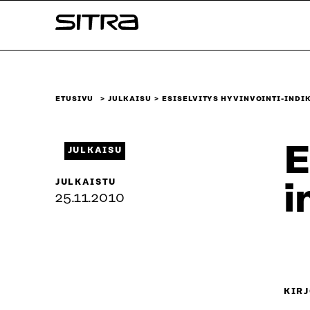
Siirry
Sitra
suoraan
sisältöön
↓
ETUSIVU
JULKAISU
ESISELVITYS HYVINVOINTI-INDI
E
JULKAISU
JULKAISTU
i
25.11.2010
KIRJ