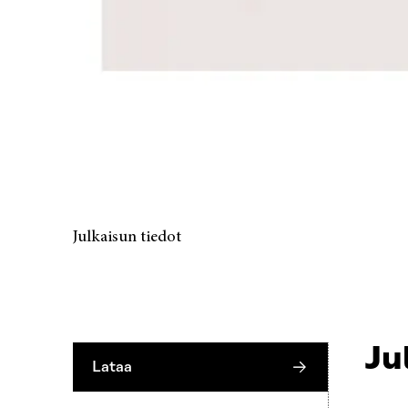
Julkaisun tiedot
Ju
Lataa