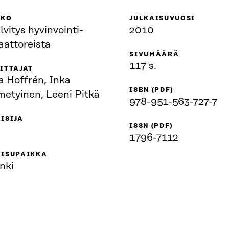
KKO
JULKAISUVUOSI
lvitys hyvinvointi-
2010
aattoreista
SIVUMÄÄRÄ
117 s.
ITTAJAT
a Hoffrén, Inka
ISBN (PDF)
etyinen, Leeni Pitkä
978-951-563-727-7
ISIJA
ISSN (PDF)
1796-7112
AISUPAIKKA
nki