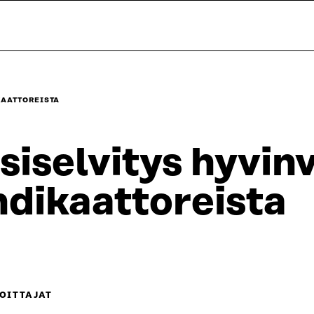
KAATTOREISTA
siselvitys hyvinv
ndikaattoreista
OITTAJAT