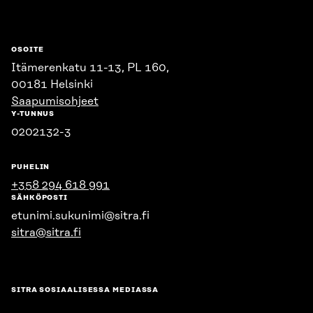
OSOITE
Itämerenkatu 11-13, PL 160,
00181 Helsinki
Saapumisohjeet
Y-TUNNUS
0202132-3
PUHELIN
+358 294 618 991
SÄHKÖPOSTI
etunimi.sukunimi@sitra.fi
sitra@sitra.fi
SITRA SOSIAALISESSA MEDIASSA