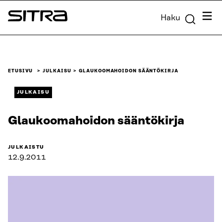
Siirry
Valik
Haku
suoraan
Sitra
sisältöön
↓
ETUSIVU
JULKAISU
GLAUKOOMAHOIDON SÄÄNTÖKIRJA
JULKAISU
Glaukoomahoidon sääntökirja
JULKAISTU
12.9.2011