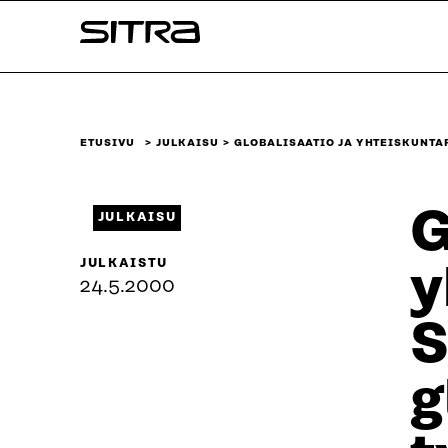
Siirry
Sitra
suoraan
sisältöön
↓
ETUSIVU
JULKAISU
GLOBALISAATIO JA YHTEISKUNTA
G
JULKAISU
JULKAISTU
y
24.5.2000
S
g