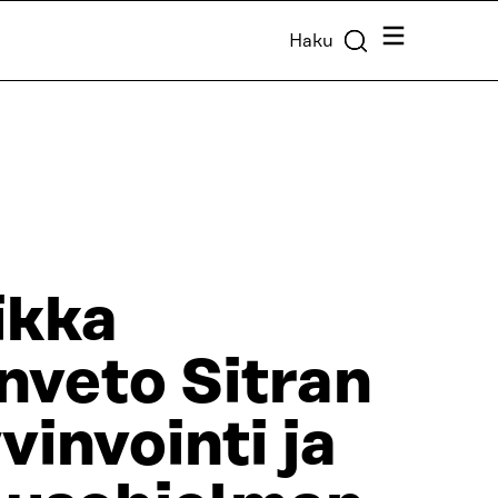
Valikko
Haku
ikka
nveto Sitran
vinvointi ja