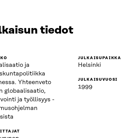
lkaisun tiedot
KKO
JULKAISUPAIKKA
lisaatio ja
Helsinki
skuntapolitiikka
JULKAISUVUOSI
essa. Yhteenveto
1999
atio,
vointi ja työllisyys -
imusohjelman
sista
ITTAJAT