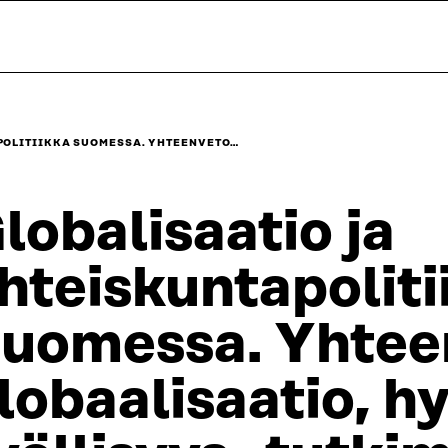
POLITIIKKA SUOMESSA. YHTEENVETO…
lobalisaatio ja
hteiskuntapoliti
uomessa. Yhtee
lobaalisaatio, hy