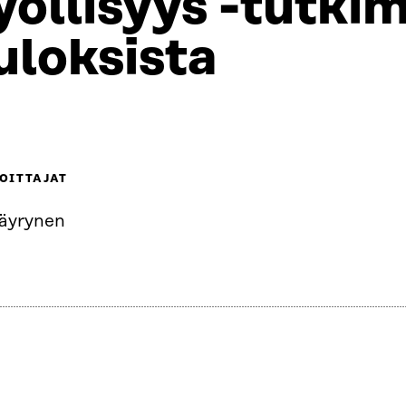
yöllisyys -tutk
uloksista
OITTAJAT
Väyrynen