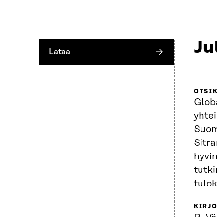
Ju
Lataa
OTSI
Globa
yhtei
Suom
Sitran globaalisa
hyvin
tutk
tulok
KIRJO